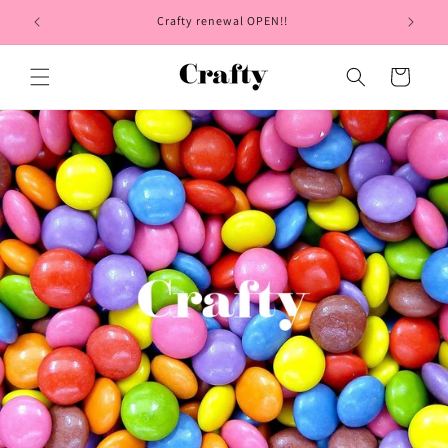
コンテ
ンツに
Crafty renewal OPEN!!
進む
カ
ー
ト